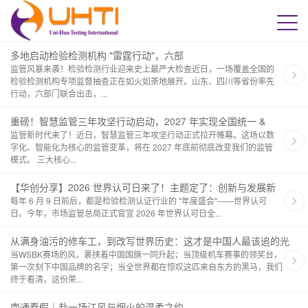
多地启动检验检测机构 "雷霆行动"，六部
监管风暴来袭！检验检测行业迎来史上最严大检查近日，一场覆盖全国的
检验检测机构专项监督抽查正在如火如荼地展开。山东、四川等省份率先
行动，六部门联合出击，...
重磅！智慧监管三年攻坚行动启动，2027 年实现全国统一 &
监管新时代来了！近日，智慧监管三年攻坚行动正式拉开帷幕。这场以数
字化、智能化为核心的监管变革，将在 2027 年底前彻底改变我们的监管
模式。 三大核心...
【华创分享】2026 世界认可日来了！主题定了：创新与发展新
每年 6 月 9 日前后，都是检验检测认证行业的 "年度盛会"——世界认可
日。今年，市场监管总局正式官宣 2026 年世界认可日全...
从满身油污的修车工，到改写世界历史：这才是中国人最该追的光
当WSBK赛场的风，裹挟着中国国旗一同升起；当顶级机车赛事的领奖台，
第一次刻下中国品牌的名字；当全世界都在惊叹这匹来自东方的黑马，我们
终于看清，这份荣...
南通春假｜赴一场江风与烟火的温柔之约