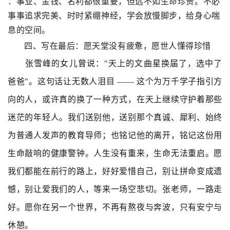
：事业、金钱、名利都很重要，但远不如生命珍贵。不必
事事追求完美、时时紧绷神经，学会放慢脚步，给身心喘
息的空间。
四、写在最后：愿天堂没有疲惫，愿世人懂得珍惜
张雪峰的女儿曾说："天上的文曲星换届了，选中了
爸爸"。这句话让无数人泪目 —— 这个为万千学子指引方
向的人，或许真的换了一种方式，在天上继续守护着那些
迷茫的年轻人。我们送别他，送别那个真诚、犀利、始终
为普通人发声的教育导师；也铭记他的离开，铭记这份用
生命敲响的健康警钟。人生没有重来，生命无法重启。愿
我们都能在前行的路上，好好爱惜自己，别让拼命变成遗
憾，别让爱我们的人，等来一场空悲切。张老师，一路走
好。愿你在另一个世界，不再有熬夜与奔波，只有安宁与
休憩。