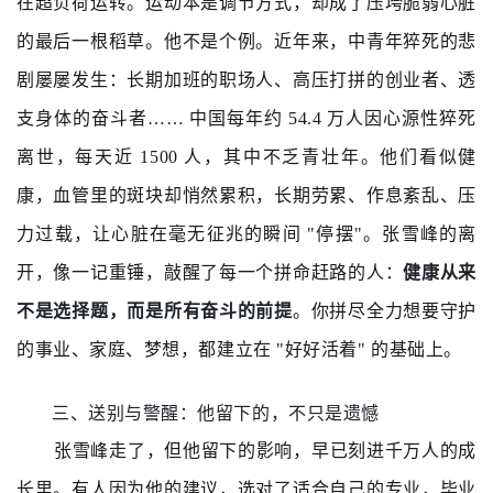
在超负荷运转。运动本是调节方式，却成了压垮脆弱心脏
的最后一根稻草。他不是个例。近年来，中青年猝死的悲
剧屡屡发生：长期加班的职场人、高压打拼的创业者、透
支身体的奋斗者…… 中国每年约 54.4 万人因心源性猝死
离世，每天近 1500 人，其中不乏青壮年。他们看似健
康，血管里的斑块却悄然累积，长期劳累、作息紊乱、压
力过载，让心脏在毫无征兆的瞬间 "停摆"。张雪峰的离
健康从来
开，像一记重锤，敲醒了每一个拼命赶路的人：
不是选择题，而是所有奋斗的前提
。你拼尽全力想要守护
的事业、家庭、梦想，都建立在 "好好活着" 的基础上。
三、送别与警醒：他留下的，不只是遗憾
张雪峰走了，但他留下的影响，早已刻进千万人的成
长里。有人因为他的建议，选对了适合自己的专业，毕业