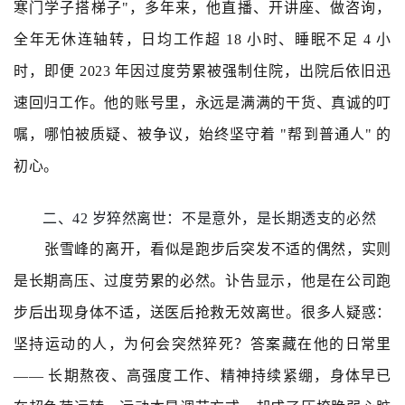
寒门学子搭梯子"，多年来，他直播、开讲座、做咨询，
全年无休连轴转，日均工作超 18 小时、睡眠不足 4 小
时，即便 2023 年因过度劳累被强制住院，出院后依旧迅
速回归工作。他的账号里，永远是满满的干货、真诚的叮
嘱，哪怕被质疑、被争议，始终坚守着 "帮到普通人" 的
初心。
二、42 岁猝然离世：不是意外，是长期透支的必然
张雪峰的离开，看似是跑步后突发不适的偶然，实则
是长期高压、过度劳累的必然。讣告显示，他是在公司跑
步后出现身体不适，送医后抢救无效离世。很多人疑惑：
坚持运动的人，为何会突然猝死？答案藏在他的日常里
—— 长期熬夜、高强度工作、精神持续紧绷，身体早已