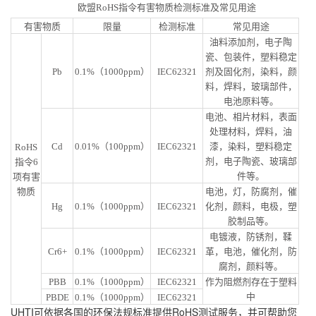
欧盟
RoHS指令有害物质检测标准及常见用途
有害物质
限量
检测标准
常见用途
油料添加剂，电子陶
瓷、包装件，塑料稳定
Pb
0.1%（1000ppm）
IEC62321
剂及固化剂，染料，颜
料，焊料，玻璃部件，
电池原料等。
电池、相片材料，表面
处理材料，焊料，油
Cd
0.01%（100ppm）
IEC62321
漆，染料，塑料稳定
RoHS
剂，电子陶瓷、玻璃部
指令6
件等。
项有害
物质
电池，灯，防腐剂，催
Hg
0.1%（1000ppm）
IEC62321
化剂，颜料，电极，塑
胶制品等。
电镀液，防锈剂，鞣
Cr6+
0.1%（1000ppm）
IEC62321
革，电池，催化剂，防
腐剂，颜料等。
PBB
0.1%（1000ppm）
IEC62321
作为阻燃剂存在于塑料
中
PBDE
0.1%（1000ppm）
IEC62321
UHTI可依据各国的环保法规标准提供RoHS测试服务，并可帮助您