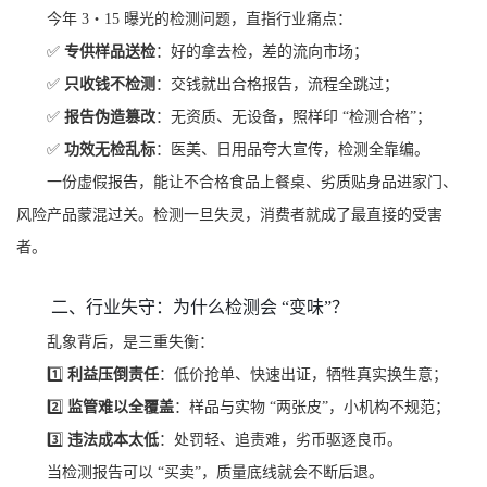
今年 3・15 曝光的检测问题，直指行业痛点：
✅
专供样品送检
：好的拿去检，差的流向市场；
✅
只收钱不检测
：交钱就出合格报告，流程全跳过；
✅
报告伪造篡改
：无资质、无设备，照样印 “检测合格
”；
✅
功效无检乱标
：医美、日用品夸大宣传，检测全靠编。
一份虚假报告，能让不合格食品上餐桌、劣质贴身品进家门、
风险产品蒙混过关。检测一旦失灵，消费者就成了最直接的受害
者。
二、行业失守：为什么检测会 “变味”？
乱象背后，是三重失衡：
1️⃣
利益压倒责任
：低价抢单、快速出证，牺牲真实换生意；
2️⃣
监管难以全覆盖
：样品与实物 “两张皮”，小机构不规范；
3️⃣
违法成本太低
：处罚轻、追责难，劣币驱逐良币。
当检测报告可以 “买卖”，质量底线就会不断后退。