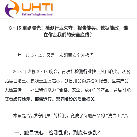
3・15 重磅曝光！检测行业失守：报告能买、数据能改，谁
在偷走我们的安全底线？
一年一度 3・15，又是一次消费安全大拷问。
检测行业
2026 年央视 3・15 晚会，再次把
推上风口浪尖。从食
品漂白增重、农残重金属超标，到日用品伪造检测报告、医美产品
无检宣传……那些我们以为 “合格、安全、放心” 的产品，背后可能
虚假检测、报告造假、形同虚设的质量把关
藏着
。
本该是 “品质守门员” 的检测，竟成了问题产品的 “洗白工具”。
一、触目惊心：检测乱象，到底有多乱？